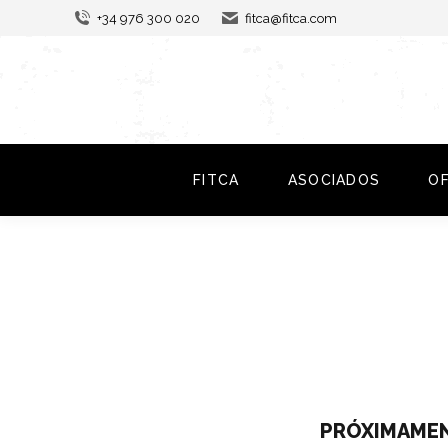
+34 976 300 020
fitca@fitca.com
FITCA
ASOCIADOS
O
PRÓXIMAMEN